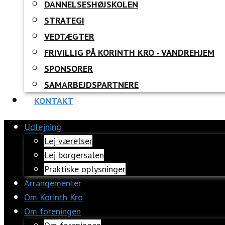
DANNELSESHØJSKOLEN
STRATEGI
VEDTÆGTER
FRIVILLIG PÅ KORINTH KRO - VANDREHJEM
SPONSORER
SAMARBEJDSPARTNERE
KONTAKT
Udlejning
Lej værelser
Lej borgersalen
Praktiske oplysninger
Arrangementer
Om Korinth Kro
Om foreningen